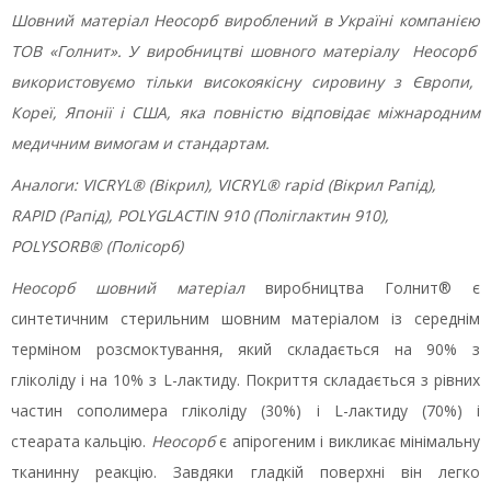
Шовний матеріал
Неосорб
вироблений в Україні компанією
ТОВ «Голнит». У виробництві шовного матеріалу
Неосорб
використовуємо тільки високоякісну сировину з Європи,
Кореї, Японії і США, яка повністю відповідає міжнародним
медичним вимог
а
м и стандартам.
Аналоги: VICRYL® (Вікрил), VICRYL® rapid (Вікрил Рапід),
RAPID (Рапід), POLYGLACTIN 910 (Поліглактин 910),
POLYSORB® (Полісорб)
Неосорб шовний матеріал
виробництва Голнит® є
синтетичним стерильним шовним матеріалом із середнім
терміном розсмоктування, який складається на 90% з
гліколіду і на 10% з L-лактиду. Покриття складається з рівних
частин сополимера гліколіду (30%) і L-лактиду (70%) і
стеарата кальцію.
Неосорб
є апірогеним і викликає мінімальну
тканинну реакцію. Завдяки гладкій поверхні він легко