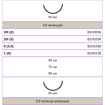
1/2 колющая
3/0 (2)
B1H3036
2/0 (3)
B1H2036
0 (3,5)
B1H1036
1 (4)
B1H0136
45 см
75 см
90 см
1/2 колюще-режущая