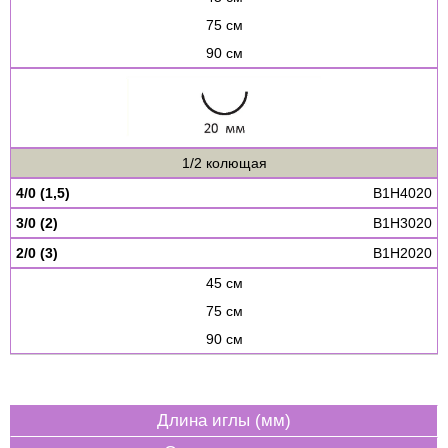
75 см
90 см
1/2 колющая
4/0 (1,5)
B1H4020
3/0 (2)
B1H3020
2/0 (3)
B1H2020
45 см
75 см
90 см
Длина иглы (мм)