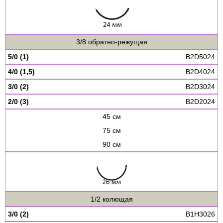
3/8 обратно-режущая
5/0 (1)
B2D5024
4/0 (1,5)
B2D4024
3/0 (2)
B2D3024
2/0 (3)
B2D2024
45 см
75 см
90 см
1/2 колющая
3/0 (2)
B1H3026