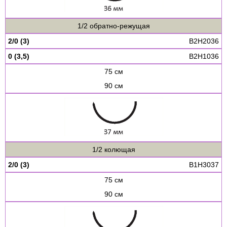
1/2 обратно-режущая
2/0 (3)
B2H2036
0 (3,5)
B2H1036
75 см
90 см
1/2 колющая
2/0 (3)
B1H3037
75 см
90 см