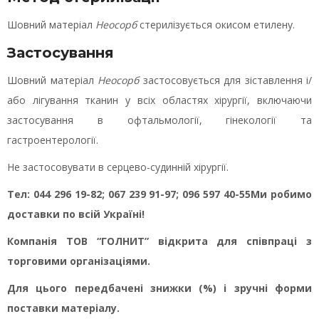
Шовний матеріал
Неосорб
стерилізується окисом етилену.
Застосування
Шовний матеріал
Неосорб
застосовується для зіставлення і/
або лігування тканин у всіх областях хірургії, включаючи
застосування в офтальмології, гінекології та
гастроентерології.
Не застосовувати в серцево-судинній хірургії.
Тел: 044 296 19-82; 067 239 91-97; 096 597 40-55
Ми робимо
доставки по всій Україні!
Компанія ТОВ “ГОЛНИТ” відкрита для співпраці з
торговими організаціями.
Для цього передбачені знижки (%) і зручні форми
поставки матеріалу.