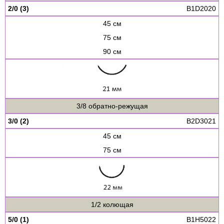
2/0 (3)
B1D2020
45 см
75 см
90 см
3/8 обратно-режущая
3/0 (2)
B2D3021
45 см
75 см
1/2 колющая
5/0 (1)
B1H5022