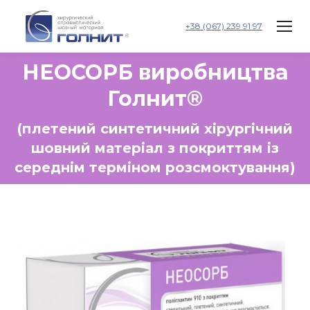
+38 (067) 239 91 97
НЕОСОРБ виробництва
Голнит®
(плетений синтетичний хірургічний
шовний матеріал з покриттям із
середнім терміном розсмоктування)