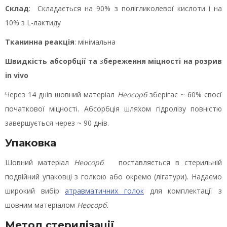
Склад
:
Складається на 90% з полігликолевої кислоти і на
10% з L-лактиду
Тканинна реакція
: мінімальна
Швидкість абсорбції
та
з
береження міцності на розрив
in vivo
Через 14 днів шовний матеріал
Неосорб
зберігає ~ 60% своєї
початкової міцності. Абсорбція шляхом гідролізу повністю
завершується через ~ 90 днів.
У
п
а
к
о
в
к
а
Шовний матеріал
Неосорб
поставляється в стерильній
подвійний упаковці з голкою або окремо (лігатури). Надаємо
широкий вибір
атравматичних голок
для комплектації з
шовним матеріалом
Неосорб
.
Метод стерилізації