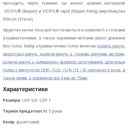
проходить через тканини. Це аналог шовних матеріалів
VICRYL® (Вікрил) и VICRYL® rapid (Вікрил Рапід) виробництва
Ethicon (Этікон).
Хірургічні нитки
Неосорб
постачаються в комплекті з голками
атравматичними, а також окремими нитками різної довжини
без голок. Вибір атравматичних голок включає
колючі, ріжучі,
зворотньо-ріжучі, колюче-ріжучі з тонким ріжучим вістрям,
колюче-ріжучі з «алмазною» формою заточування, шпательні
голки з вигнутістю (3/8), (1/2), (1/4) і (5 / 8) окружності кола, а
також прямі, з довжиною від 4 мм до 75мм
.
Характеристики
Розміри
: USP 5/0- USP 1
Термін придатності
: 5 років
Колір
: фіолетовий