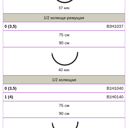
1/2 колюще-режущая
0 (3,5)
B3H1037
75 см
90 см
1/2 колющая
0 (3,5)
B1H1040
1 (4)
B1H0140
75 см
90 см