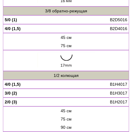
3/8 обратно-режущая
5/0 (1)
B2D5016
4/0 (1,5)
B2D4016
45 см
75 см
1/2 колющая
4/0 (1,5)
B1H4017
3/0 (2)
B1H3017
2/0 (3)
B1H2017
45 см
75 см
90 см