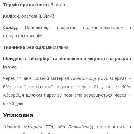
Термін придатності
: 5 років
Колір
: фіолетовий, білий
Склад
: Полігліколід, покритий полікапролактоном і
стеаратом кальцію
Тканинна реакція
: мінімальна
Швидкість абсорбції
та
з
береження міцності на розрив
in vivo
Через 14 днів шовний матеріал
Полігліколід (ПГА)
зберігає ~
65% своєї початкової міцності. Через 21 день ~ 40%.
Абсорбція шляхом гідролізу повністю завершується через ~
60-90 днів.
У
п
а
к
о
в
к
а
Шовний матеріал ПГА, або Полігліколід,
постачається в