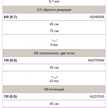
1/2 обратно-режущая
6/0 (0,7)
A2H6009
45 см
75 см
3/8 шпательная, две иглы
7/0 (0,5)
A5D7009d
45 см
3/8 колющая
7/0 (0,5)
A1D7010
45 см