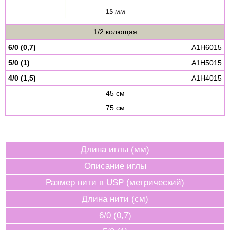
1/2 колющая
6/0 (0,7)
A1H6015
5/0 (1)
A1H5015
4/0 (1,5)
A1H4015
45 см
75 см
Длина иглы (мм)
Описание иглы
Размер нити в USP (метрический)
Длина нити (см)
6/0 (0,7)