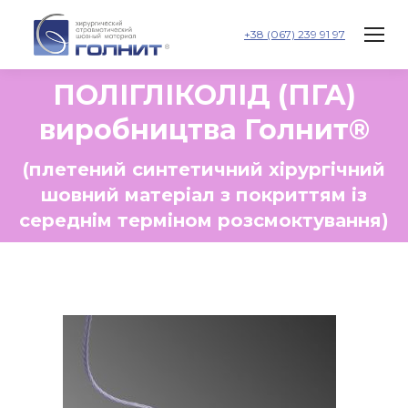
+38 (067) 239 91 97
ПОЛІГЛІКОЛІД (ПГА)
виробництва Голнит®
(плетений синтетичний хірургічний
шовний матеріал з покриттям із
середнім терміном розсмоктування)