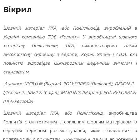
Вікрил
Шовний матеріал ПГА, або Полігліколід, вироблений в
Україні компанією ТОВ «Голнит». У виробництві шовного
матеріалу Полігліколід (ПГА) використовуємо тільки
високоякісну сировину з Європи, Кореї, Японії і США, яка
повністю відповідає міжнародним медичним вимог
а
м і
стандартам.
Аналоги: VICRYL® (Вікрил), POLYSORB® (Полісорб), DEXON II
(Дексон-2), SAFIL® (Сафіл), MARLIN® (Марлін), PGA RESORBA®
(ПГА-Ресорба)
Шовний матеріал ПГА, або Полігліколід,
виробництва
Голнит® є синтетичним стерильним шовним матеріалом із
середнім терміном розсмоктування, який складається з
полігліколіду c покриттям.
Полігліколід (ПГА)
є апірогеним і