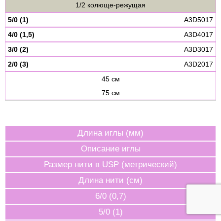
1/2 колюще-режущая
5/0 (1)
A3D5017
4/0 (1,5)
A3D4017
3/0 (2)
A3D3017
2/0 (3)
A3D2017
45 см
75 см
Длина иглы (мм)
Описание иглы
Размер нити в USP (метрический)
Длина нити (см)
6/0 (0,7)
5/0 (1)