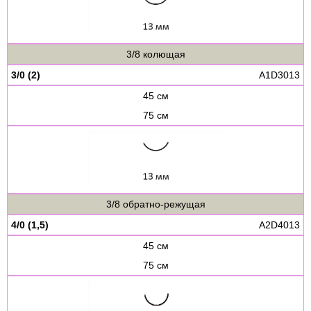
3/8 колющая
3/0 (2)
A1D3013
45 см
75 см
3/8 обратно-режущая
4/0 (1,5)
A2D4013
45 см
75 см