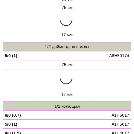
75 см
1/2 даймонд, две иглы
5/0 (1)
A6H5017d
75 см
1/2 колющая
6/0 (0,7)
A1H6017
5/0 (1)
A1H5017
4/0 (1,5)
A1H4017