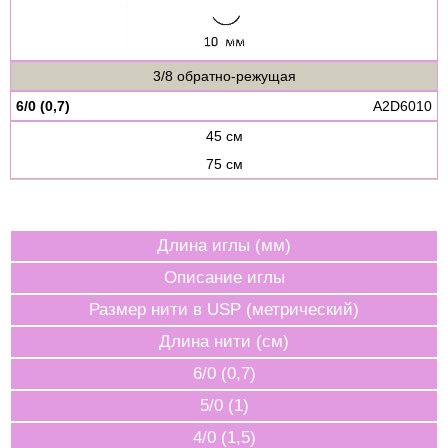
3/8 обратно-режущая
6/0 (0,7)
A2D6010
45 см
75 см
Длина иглы (мм)
Описание иглы
Размер нити в USP (метрический)
Длина нити (см)
6/0 (0,7)
5/0 (1)
4/0 (1,5)