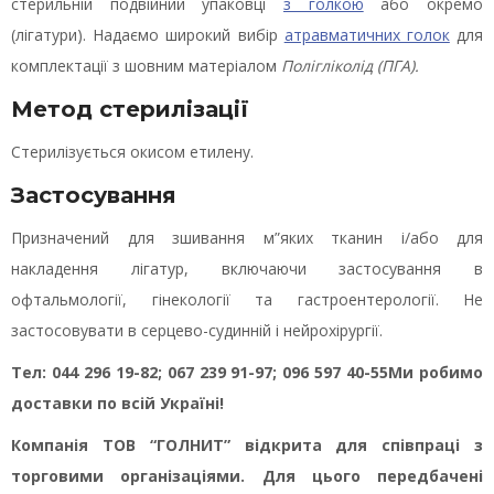
стерильній подвійний упаковці
з голкою
або окремо
(лігатури). Надаємо широкий вибір
атравматичних голок
для
комплектації з шовним матеріалом
Полігліколід (ПГА).
Метод стерилізації
Стерилізується окисом етилену.
Застосування
Призначений для зшивання м”яких тканин і/або для
накладення лігатур, включаючи застосування в
офтальмології, гінекології та гастроентерології. Не
застосовувати в серцево-судинній і нейрохірургії.
Тел: 044 296 19-82; 067 239 91-97; 096 597 40-55
Ми робимо
доставки по всій Україні!
Компанія ТОВ “ГОЛНИТ” відкрита для співпраці з
торговими організаціями. Для цього передбачені