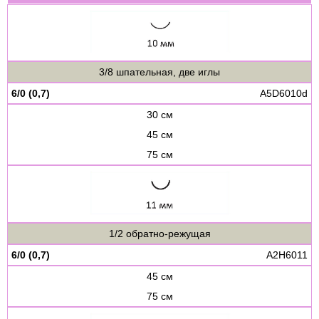
3/8 шпательная, две иглы
6/0 (0,7)
A5D6010d
30 см
45 см
75 см
1/2 обратно-режущая
6/0 (0,7)
A2H6011
45 см
75 см