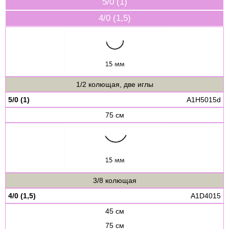
5/0 (1)
4/0 (1,5)
1/2 колющая, две иглы
5/0 (1)
A1H5015d
75 см
3/8 колющая
4/0 (1,5)
A1D4015
45 см
75 см