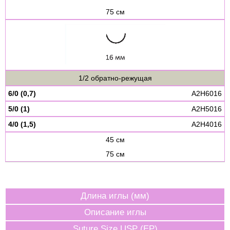
75 см
1/2 обратно-режущая
6/0 (0,7)
A2H6016
5/0 (1)
A2H5016
4/0 (1,5)
A2H4016
45 см
75 см
Длина иглы (мм)
Описание иглы
Suture Size USP (EP)