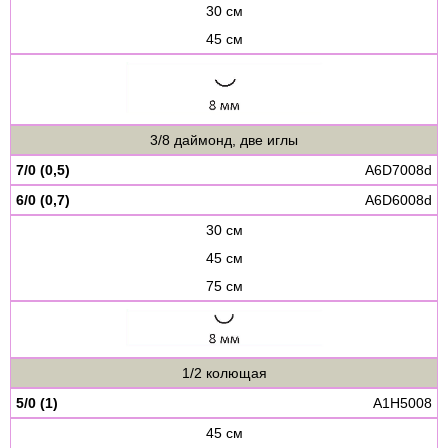
30 см
45 см
3/8 даймонд, две иглы
7/0 (0,5)
A6D7008d
6/0 (0,7)
A6D6008d
30 см
45 см
75 см
1/2 колющая
5/0 (1)
A1H5008
45 см