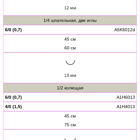
1/4 шпательная, две иглы
6/0 (0,7)
A5K6012d
45 см
60 см
1/2 колющая
6/0 (0,7)
A1H6013
4/0 (1,5)
A1H4013
45 см
75 см