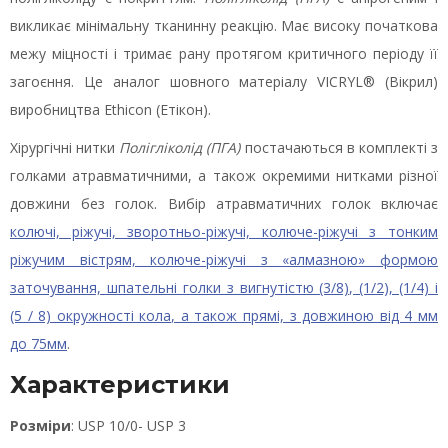
викликає мінімальну тканинну реакцію. Має високу початкова
межу міцності і тримає рану протягом критичного періоду її
загоєння. Це аналог шовного матеріалу VICRYL® (Вікрил)
виробництва Ethicon (Етікон).
Хірургічні нитки
Полігліколід (ПГА)
постачаються в комплекті з
голками атравматичними, а також окремими нитками різної
довжини без голок. Вибір атравматичних голок включає
колючі, ріжучі, зворотньо-ріжучі, колюче-ріжучі з тонким
ріжучим вістрям, колюче-ріжучі з «алмазною» формою
заточування, шпательні голки з вигнутістю (3/8), (1/2), (1/4) і
(5 / 8) окружності кола, а також прямі, з довжиною від 4 мм
до 75мм
.
Характеристики
Розміри
: USP 10/0- USP 3