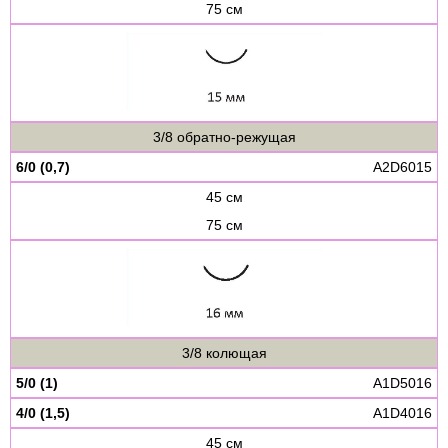
75 см
3/8 обратно-режущая
6/0 (0,7)
A2D6015
45 см
75 см
3/8 колющая
5/0 (1)
A1D5016
4/0 (1,5)
A1D4016
45 см