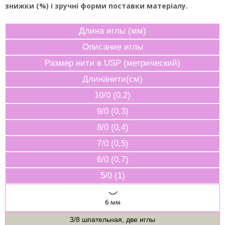
знижки (%) і зручні форми поставки матеріалу.
Длина иглы (мм)
Описание иглы
Размер нити в USP (метрический)
Длинанити(см)
10/0 (0,2)
9/0 (0,3)
8/0 (0,4)
7/0 (0,5)
6/0 (0,7)
5/0 (1)
3/8 шпательная, две иглы