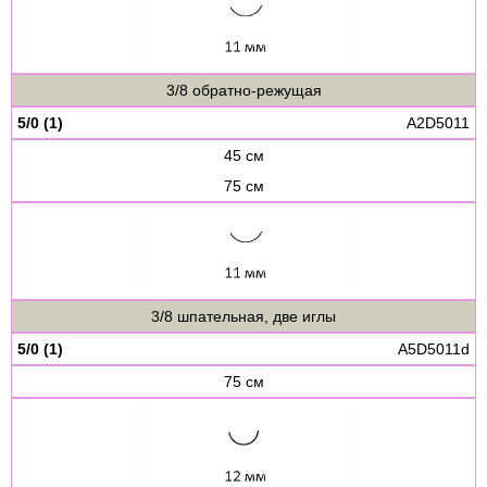
3/8 обратно-режущая
5/0 (1)
A2D5011
45 см
75 см
3/8 шпательная, две иглы
5/0 (1)
A5D5011d
75 см