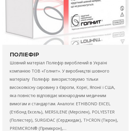
ПОЛІЕФІР
Шовний матеріал Поліефір вироблений в Україні
компанією ТОВ «Голнит». У виробництві шовного
матеріалу Поліефір використовуємо тільки
високоякісну сировину з Європи, Кореї, Японії і США,
яка повністю відповідає міжнародним медичним
вимогам и стандартам. Аналоги: ETHIBOND EXCEL
(Етібонд Ексель), MERSILENE (Мерсілен), POLYESTER
(Поліестер), SURGIDAC (Серджидак), TI•CRON (Тікрон),
PREMICRON® (Премікрон),…