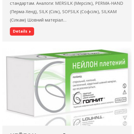
стандартам. Аналоги: MERSILK (Мерсілк), PERMA-HAND
(Перма-Хенд), SILK (Сілк), SOFSILK (Софсілк), SILKAM
(Сілкам) Шовний матеріал…
Details