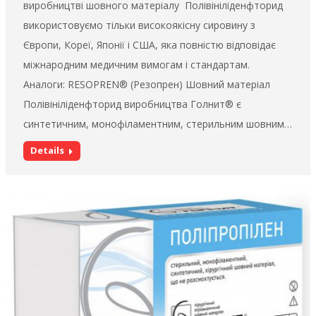
виробництві шовного матеріалу Полівініліденфторид
використовуємо тільки високоякісну сировину з
Європи, Кореї, Японії і США, яка повністю відповідає
міжнародним медичним вимогам і стандартам.
Аналоги: RESOPREN® (Резопрен) Шовний матеріал
Полівініліденфторид виробництва Голнит® є
синтетичним, монофіламентним, стерильним шовним…
Details