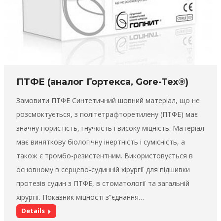
ПТФЕ (аналог Гортексa, Gore-Tex®)
Замовити ПТФЕ Синтетичний шовний матеріал, що не
розсмоктується, з політетрафторетилену (ПТФЕ) має
значну пористість, гнучкість і високу міцність. Матеріал
має виняткову біологічну інертність і сумісність, а
також є тромбо-резистентним. Використовується в
основному в серцево-судинній хірургії для підшивки
протезів судин з ПТФЕ, в стоматології та загальній
хірургії. Показник міцності з”єднання…
Details