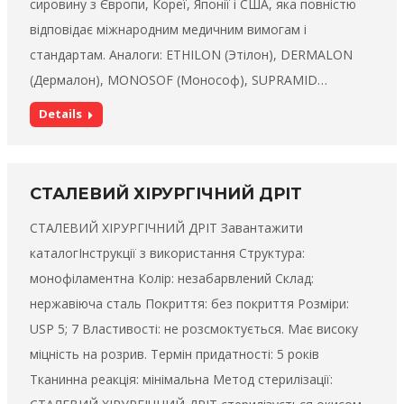
сировину з Європи, Кореї, Японії і США, яка повністю
відповідає міжнародним медичним вимогам і
стандартам. Аналоги: ETHILON (Этілон), DERMALON
(Дермалон), MONOSOF (Монософ), SUPRAMID…
Details
СТАЛЕВИЙ ХІРУРГІЧНИЙ ДРІТ
СТАЛЕВИЙ ХІРУРГІЧНИЙ ДРІТ Завантажити
каталогІнструкції з використання Структура:
монофіламентна Колір: незабарвлений Склад:
нержавіюча сталь Покриття: без покриття Розміри:
USP 5; 7 Властивості: не розсмоктується. Має високу
міцність на розрив. Термін придатності: 5 років
Тканинна реакція: мінімальна Метод стерилізації: